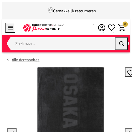
Gemakkelijk retourneren
0
Verlanglijstj
Winkel
Zoek naar...
Zoeke
Alle Accessoires
T