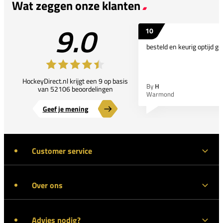
Wat zeggen onze klanten
9.0
10
besteld en keurig optijd ge
HockeyDirect.nl krijgt een 9 op basis
By
H
van 52106 beoordelingen
Warmond
Geef je mening
Customer service
Over ons
Advies nodig?