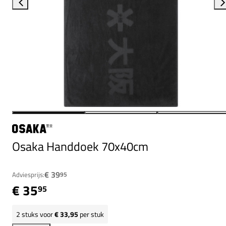
Osaka Handdoek 70x40cm
€ 39
Adviesprijs:
95
€ 35
95
2
stuks voor
€ 33,95
per stuk