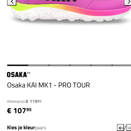
Osaka KAI MK1 - PRO TOUR
€ 119
Adviesprijs:
95
€ 107
95
/
Kies je kleur
paars