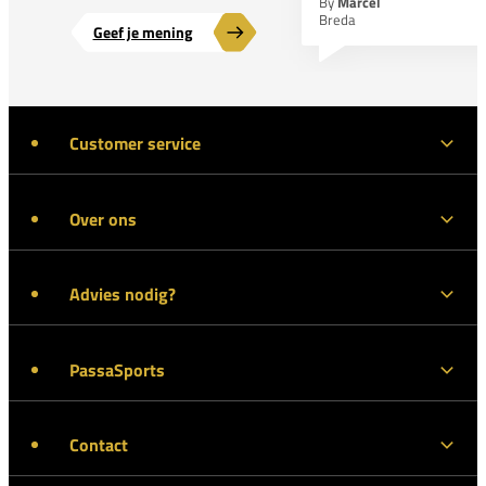
By
Marcel
Breda
Geef je mening
Customer service
Over ons
Advies nodig?
PassaSports
Contact