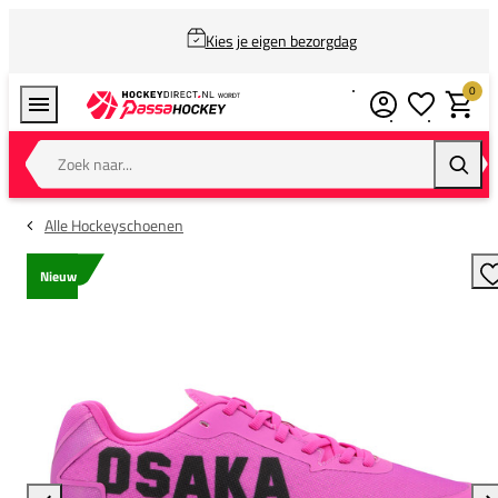
Kies je eigen bezorgdag
0
Verlanglijstj
Winkel
Zoek naar...
Zoeke
Alle Hockeyschoenen
Nieuw
T