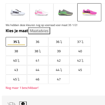
We hebben deze kleuren nog op voorraad voor maat 35 1/2!
Kies je maat
Maatadvies
35 ½
36
36 ½
37 ½
38
38 ½
39
40
40 ½
41
42
42 ½
43
44
44 ½
45
45 ½
46
47
Nog maar 1 beschikbaar!
i