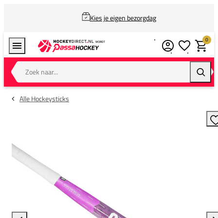
Kies je eigen bezorgdag
0
Verlanglijstj
Winkel
Zoek naar...
Zoeke
Alle Hockeysticks
T