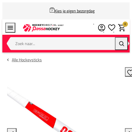
Kies je eigen bezorgdag
0
Verlanglijstj
Winkel
Zoek naar...
Zoeke
Alle Hockeysticks
T