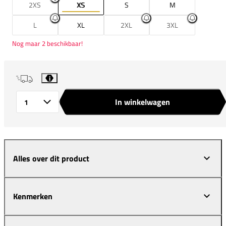
2XS
XS
S
M
L
XL
2XL
3XL
Nog maar 2 beschikbaar!
i
In winkelwagen
Aantal
Alles over dit product
Kenmerken