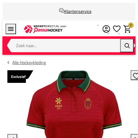
Klantenservice
0
Verlanglijstj
Winkel
Zoek naar...
Zoeke
Alle Hockeykleding
Exclusief
T