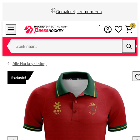
Gemakkelijk retourneren
0
Verlanglijstj
Winkel
Zoek naar...
Zoeke
Alle Hockeykleding
Exclusief
T