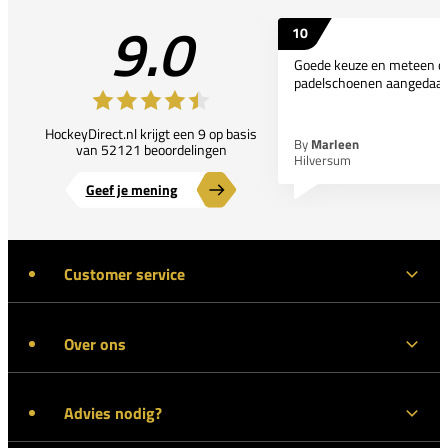
9.0
10
Goede keuze en meteen d
padelschoenen aangedaan
HockeyDirect.nl krijgt een 9 op basis
By
Marleen
van 52121 beoordelingen
Hilversum
Geef je mening
Customer service
Over ons
Advies nodig?