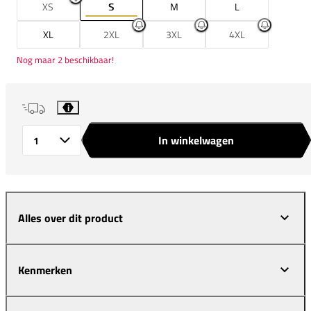
XS
S
M
L
XL
2XL
3XL
4XL
Nog maar 2 beschikbaar!
i
In winkelwagen
Aantal
Alles over dit product
Kenmerken