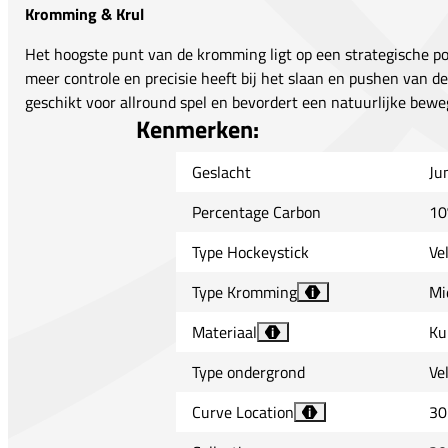
Kromming & Krul
Het hoogste punt van de kromming ligt op een strategische pos
meer controle en precisie heeft bij het slaan en pushen van d
geschikt voor allround spel en bevordert een natuurlijke beweg
Kenmerken:
Geslacht
Ju
Percentage Carbon
10
Type Hockeystick
Ve
Type Kromming
Mi
i
Materiaal
Ku
i
Type ondergrond
Ve
Curve Location
30
i