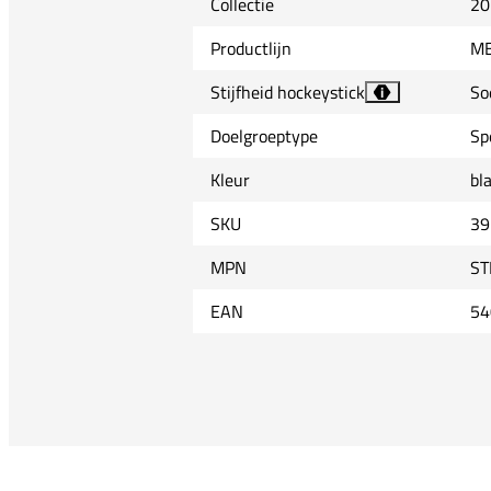
Collectie
20
Productlijn
M
Stijfheid hockeystick
So
i
Doelgroeptype
Sp
Kleur
bl
SKU
39
MPN
ST
EAN
54