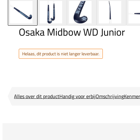
Osaka Midbow WD Junior
Helaas, dit product is niet langer leverbaar.
Alles over dit product
Handig voor erbij
Omschrijving
Kenmer