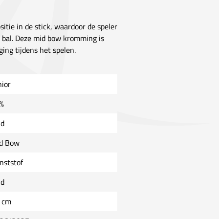
itie in de stick, waardoor de speler
e bal. Deze mid bow kromming is
ing tijdens het spelen.
nior
%
ld
d Bow
nststof
ld
 cm