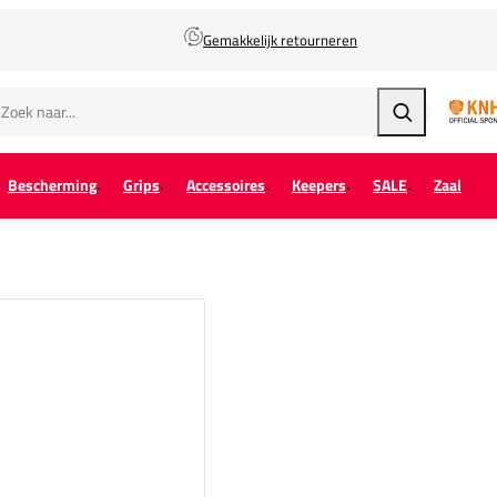
Gemakkelijk retourneren
Zoeken
Bescherming
Grips
Accessoires
Keepers
SALE
Zaal