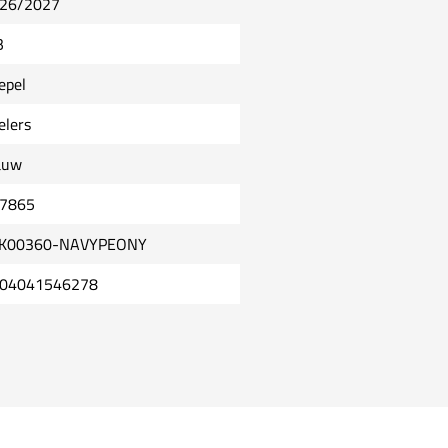
26/2027
B
epel
elers
auw
7865
K00360-NAVYPEONY
04041546278