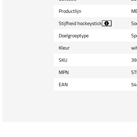
Productlijn
M
Stijfheid hockeystick
So
i
Doelgroeptype
Sp
Kleur
wi
SKU
39
MPN
ST
EAN
54