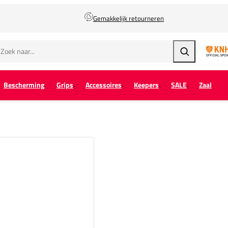
Gemakkelijk retourneren
Zoeken
Bescherming
Grips
Accessoires
Keepers
SALE
Zaal