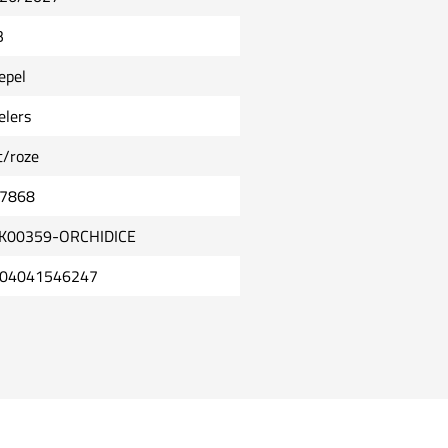
B
epel
elers
t/roze
7868
K00359-ORCHIDICE
04041546247