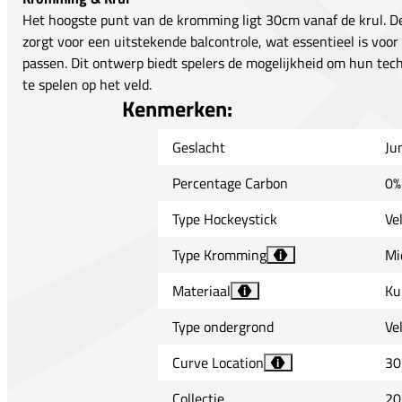
Het hoogste punt van de kromming ligt 30cm vanaf de krul. 
zorgt voor een uitstekende balcontrole, wat essentieel is voo
passen. Dit ontwerp biedt spelers de mogelijkheid om hun tech
te spelen op het veld.
Kenmerken:
Geslacht
Ju
Percentage Carbon
0%
Type Hockeystick
Ve
Type Kromming
Mi
i
Materiaal
Ku
i
Type ondergrond
Ve
Curve Location
30
i
Collectie
20