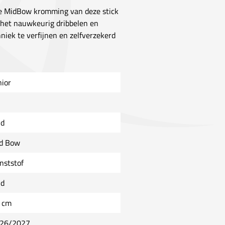
De MidBow kromming van deze stick
r het nauwkeurig dribbelen en
niek te verfijnen en zelfverzekerd
nior
ld
d Bow
nststof
ld
 cm
26/2027