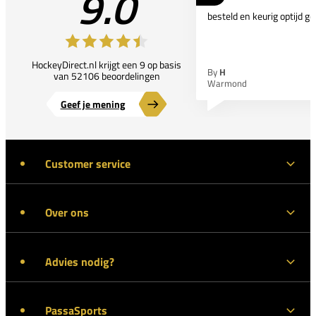
9.0
besteld en keurig optijd ge
HockeyDirect.nl krijgt een 9 op basis
By
H
van 52106 beoordelingen
Warmond
Geef je mening
Customer service
Over ons
Advies nodig?
PassaSports