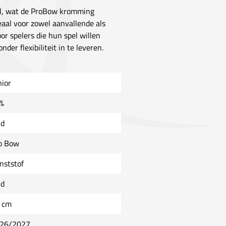
ul, wat de ProBow kromming
eaal voor zowel aanvallende als
or spelers die hun spel willen
er flexibiliteit in te leveren.
nior
%
ld
o Bow
nststof
ld
 cm
26/2027