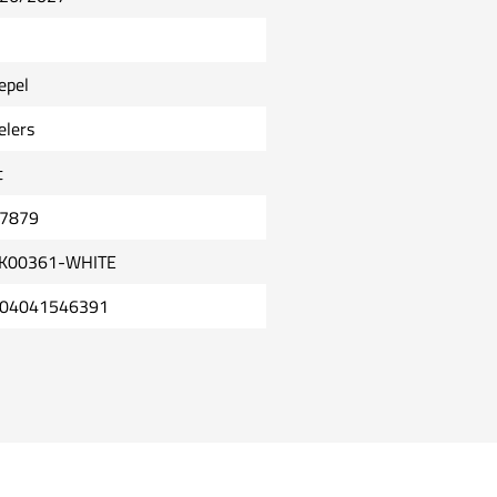
epel
elers
t
7879
K00361-WHITE
04041546391