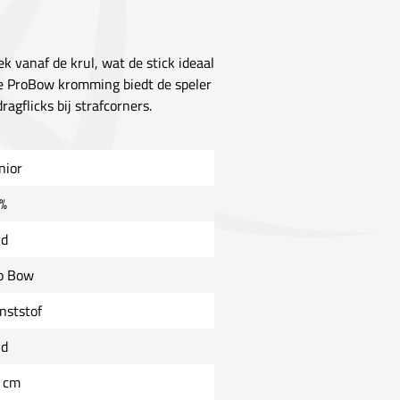
k vanaf de krul, wat de stick ideaal
De ProBow kromming biedt de speler
gflicks bij strafcorners.
nior
%
ld
o Bow
nststof
ld
 cm