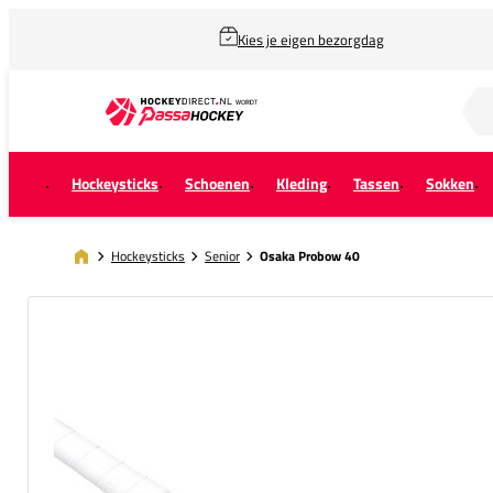
Kies je eigen bezorgdag
Zoek naar...
Hockeysticks
Schoenen
Kleding
Tassen
Sokken
Hockeysticks
Senior
Osaka Probow 40