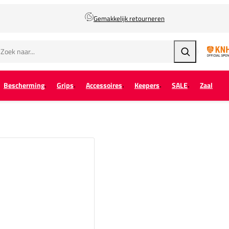
Gemakkelijk retourneren
Zoeken
Bescherming
Grips
Accessoires
Keepers
SALE
Zaal