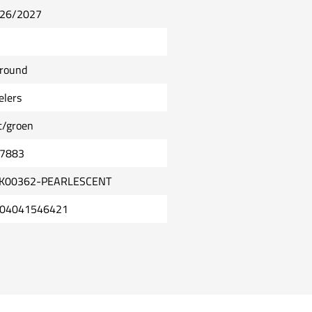
26/2027
lround
elers
t/groen
7883
K00362-PEARLESCENT
04041546421