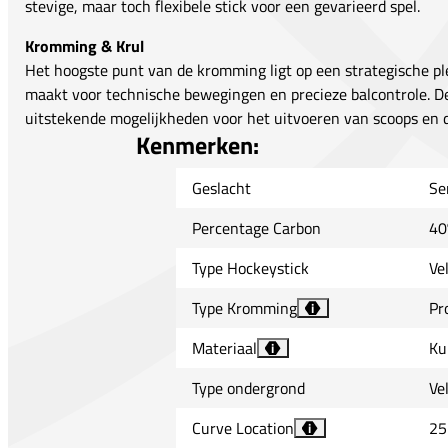
stevige, maar toch flexibele stick voor een gevarieerd spel.
Kromming & Krul
Het hoogste punt van de kromming ligt op een strategische ple
maakt voor technische bewegingen en precieze balcontrole. 
uitstekende mogelijkheden voor het uitvoeren van scoops en dra
Kenmerken:
Geslacht
Se
Percentage Carbon
40
Type Hockeystick
Ve
Type Kromming
Pr
i
Materiaal
Ku
i
Type ondergrond
Ve
Curve Location
25
i