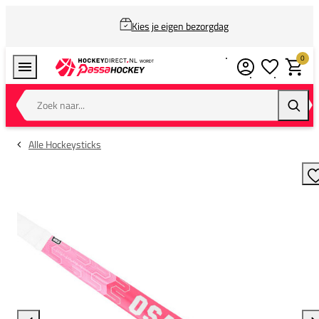
Kies je eigen bezorgdag
0
Verlanglijstj
Winkel
Zoek naar...
Zoeke
Alle Hockeysticks
T