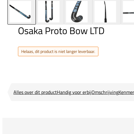
Osaka Proto Bow LTD
Helaas, dit product is niet langer leverbaar.
Alles over dit product
Handig voor erbij
Omschrijving
Kenmer