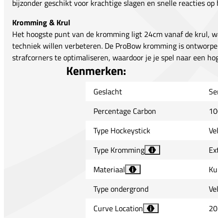
bijzonder geschikt voor krachtige slagen en snelle reacties op 
Kromming & Krul
Het hoogste punt van de kromming ligt 24cm vanaf de krul, wat
techniek willen verbeteren. De ProBow kromming is ontworpen
strafcorners te optimaliseren, waardoor je je spel naar een hog
Kenmerken:
Geslacht
Se
Percentage Carbon
10
Type Hockeystick
Ve
Type Kromming
Ex
i
Materiaal
Ku
i
Type ondergrond
Ve
Curve Location
20
i