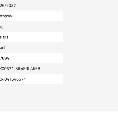
26/2027
otobow
ug
elers
art
7894
K00371-SILVERLAKEB
04041546674