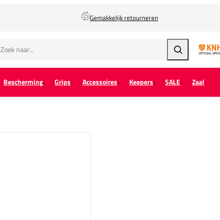
Gemakkelijk retourneren
Zoeken
Bescherming
Grips
Accessoires
Keepers
SALE
Zaal