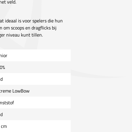
het veld.
 ideaal is voor spelers die hun
 om scoops en dragflicks bij
er niveau kunt tillen.
nior
0%
ld
treme LowBow
nststof
ld
 cm