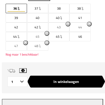
36 ½
37 ½
38
38 ½
39
40
40 ½
41
42
42 ½
43
44
44 ½
45
45 ½
46
47
48 ½
Nog maar 1 beschikbaar!
i
In winkelwagen
Aantal