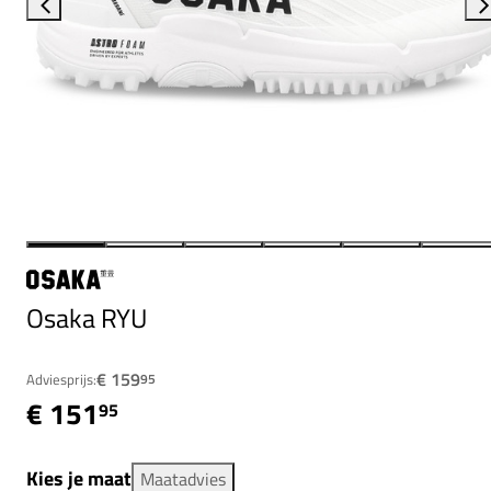
Osaka RYU
€ 159
Adviesprijs:
95
€ 151
95
Kies je maat
Maatadvies