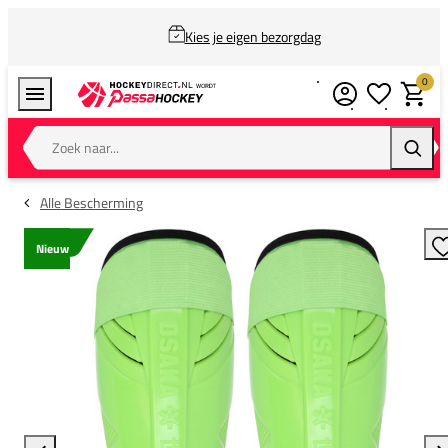
Kies je eigen bezorgdag
0
Verlanglijstj
Winkel
Zoek naar...
Zoeke
Alle Bescherming
Nieuw
T