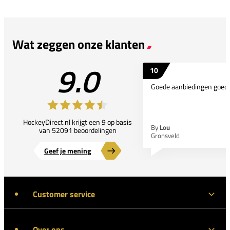
Wat zeggen onze klanten
9.0
10
Goede aanbiedingen goede
HockeyDirect.nl krijgt een 9 op basis
By
Lou
van 52091 beoordelingen
Gronsveld
Geef je mening
Customer service
Over ons