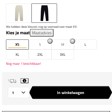
We hebben deze kleuren nog op voorraad voor maat XS!
Kies je maat
Maatadvies
XS
S
M
L
XL
2XL
3XL
Nog maar 1 beschikbaar!
i
In winkelwagen
Aantal