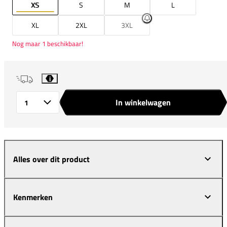
XS
S
M
L
XL
2XL
3XL
Nog maar 1 beschikbaar!
i
In winkelwagen
Aantal
Alles over dit product
Kenmerken