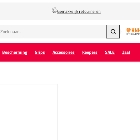
Gemakkelijk retourneren
Zoeken
Bescherming
Grips
Accessoires
Keepers
SALE
Zaal