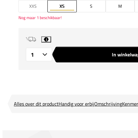
XXS
XS
S
M
Nog maar 1 beschikbaar!
i
In winkelw
Aantal
Alles over dit product
Handig voor erbij
Omschrijving
Kenmer