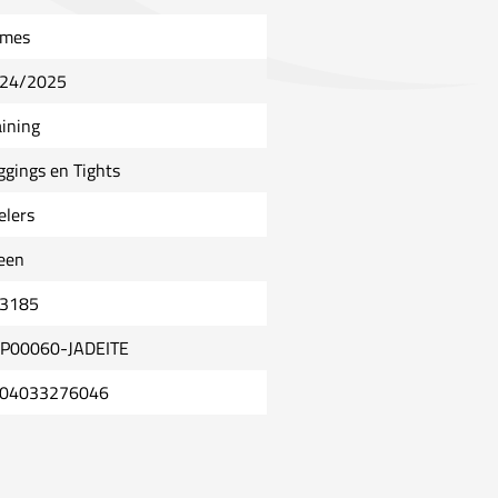
mes
24/2025
aining
ggings en Tights
elers
een
3185
P00060-JADEITE
04033276046