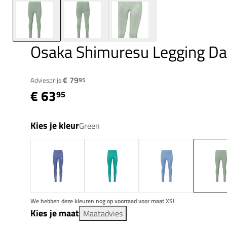
Osaka Shimuresu Legging D
€ 79
Adviesprijs:
95
€ 63
95
Kies je kleur
Green
We hebben deze kleuren nog op voorraad voor maat XS!
Kies je maat
Maatadvies