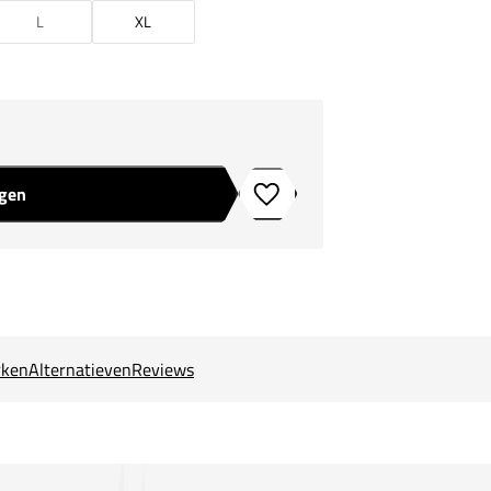
L
XL
agen
Toevoegen aan verlanglijstje
ken
Alternatieven
Reviews