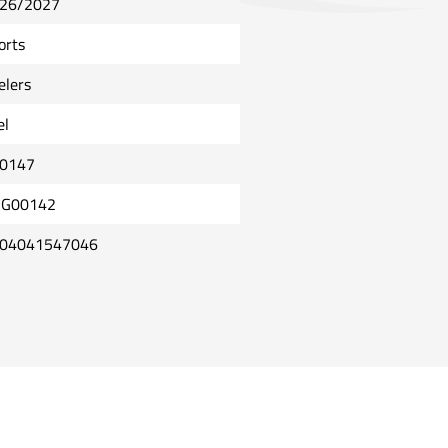
26/2027
orts
elers
el
0147
G00142
04041547046