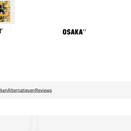
r
ken
Alternatieven
Reviews