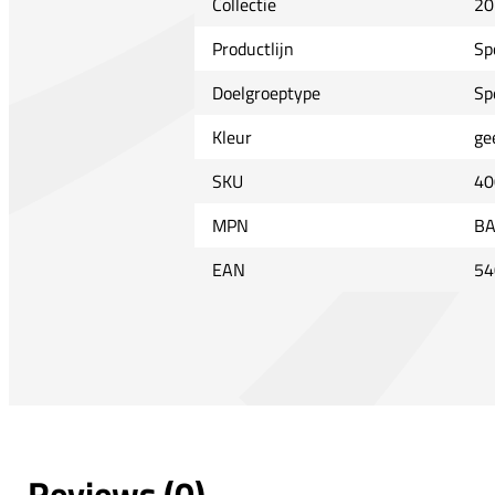
Collectie
20
Productlijn
Sp
Doelgroeptype
Sp
Kleur
ge
SKU
40
MPN
BA
EAN
54
Reviews (0)