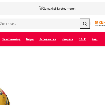
Gemakkelijk retourneren
Zoeken
Bescherming
Grips
Accessoires
Keepers
SALE
Zaal