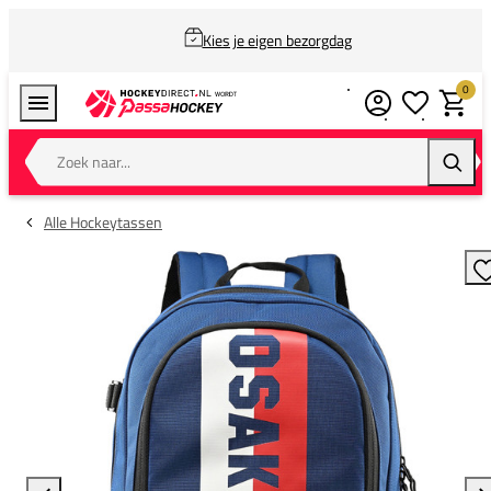
Kies je eigen bezorgdag
0
Verlanglijstj
Winkel
Zoek naar...
Zoeke
Alle Hockeytassen
T