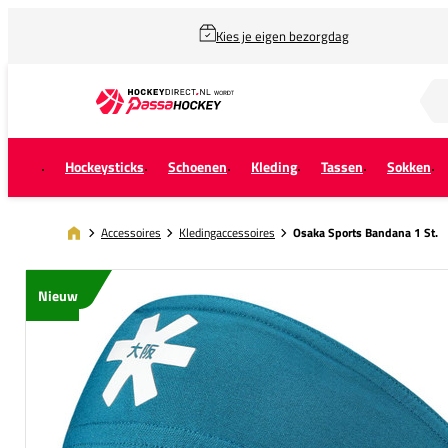
Kies je eigen bezorgdag
Zoek naar...
Hockeysticks
Schoenen
Kleding
Tassen
Sokken
Accessoires
Kledingaccessoires
Osaka Sports Bandana 1 St.
Nieuw