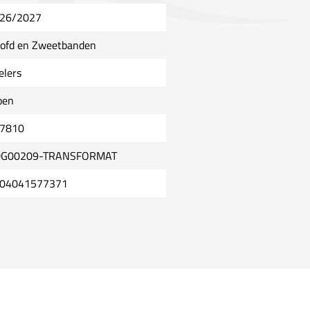
26/2027
ofd en Zweetbanden
elers
oen
7810
G00209-TRANSFORMAT
04041577371