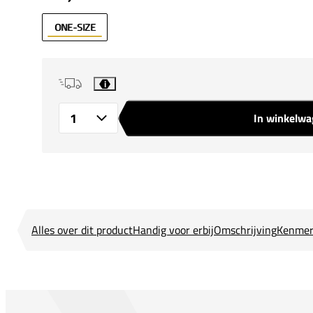
ONE-SIZE
i
In winkelw
Aantal
Alles over dit product
Handig voor erbij
Omschrijving
Kenmer