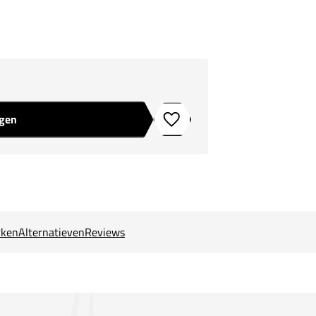
agen
Toevoegen aan verlanglijstje
ken
Alternatieven
Reviews