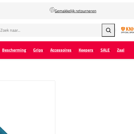
Gemakkelijk retourneren
Zoeken
Bescherming
Grips
Accessoires
Keepers
SALE
Zaal