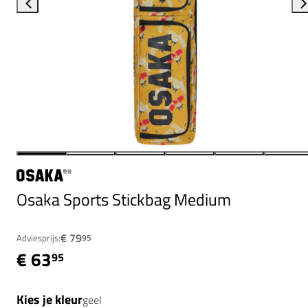
Osaka Sports Stickbag Medium
€ 79
Adviesprijs:
95
€ 63
95
Kies je kleur
geel