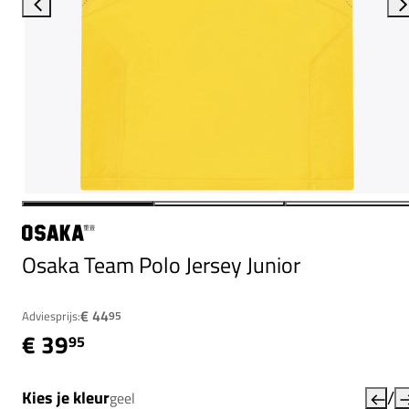
Osaka Team Polo Jersey Junior
€ 44
Adviesprijs:
95
€ 39
95
/
Kies je kleur
geel