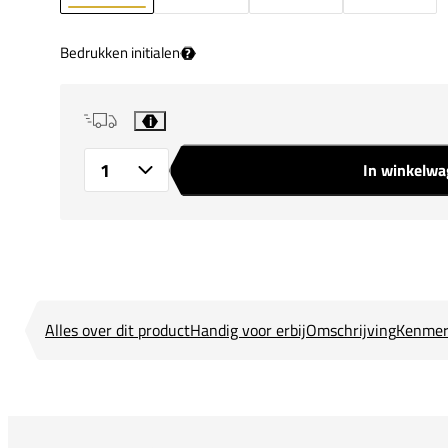
Bedrukken initialen
?
i
In winkelw
Aantal
Alles over dit product
Handig voor erbij
Omschrijving
Kenmer