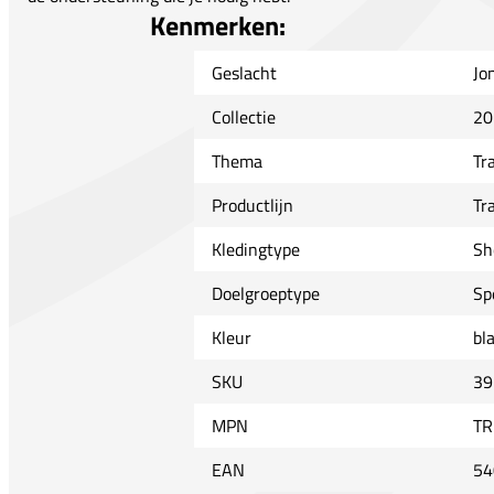
Kenmerken:
Geslacht
Jo
Collectie
20
Thema
Tr
Productlijn
Tr
Kledingtype
Sh
Doelgroeptype
Sp
Kleur
bl
SKU
39
MPN
TR
EAN
54