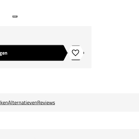
agen
Toevoegen aan verlanglijstje
ken
Alternatieven
Reviews