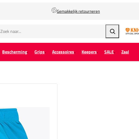
Gemakkelijk retourneren
Zoeken
Bescherming
Grips
Accessoires
Keepers
SALE
Zaal