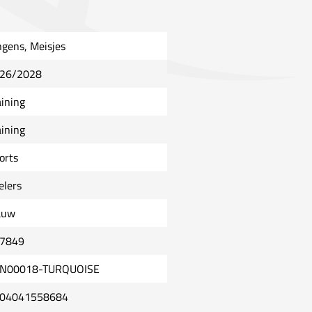
ngens, Meisjes
26/2028
aining
aining
orts
elers
auw
7849
N00018-TURQUOISE
04041558684