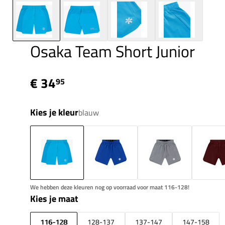
Osaka Team Short Junior
€ 34
95
Kies je kleur
blauw
We hebben deze kleuren nog op voorraad voor maat 116-128!
Kies je maat
116-128
128-137
137-147
147-158