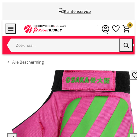
Klantenservice
0
Verlanglijstj
Winkel
Zoek naar...
Zoeke
Alle Bescherming
T