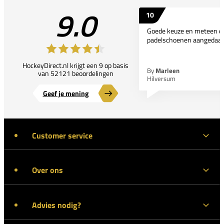
9.0
10
Goede keuze en meteen d
padelschoenen aangedaan
HockeyDirect.nl krijgt een 9 op basis
By
Marleen
van 52121 beoordelingen
Hilversum
Geef je mening
Customer service
Over ons
Advies nodig?