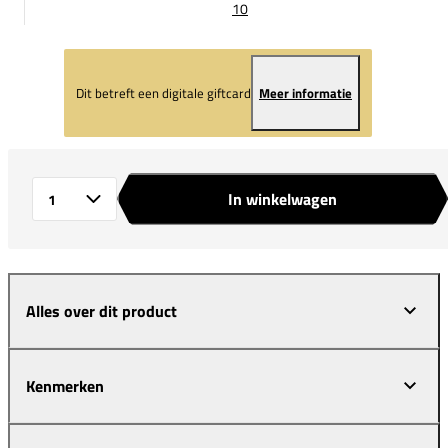
10
Dit betreft een digitale giftcard
Meer informatie
Kies je maat
In winkelwagen
Aantal
Dit betreft een digitale giftcard
Meer informatie
Alles over dit product
ONE-SIZE
Kenmerken