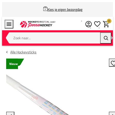
Kies je eigen bezorgdag
0
Verlanglijstj
Winkel
Zoek naar...
Zoeke
Alle Hockeysticks
Nieuw
T