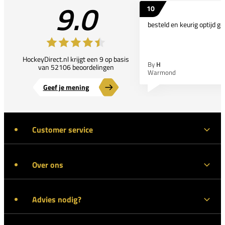
9.0
10
besteld en keurig optijd ge
HockeyDirect.nl krijgt een 9 op basis
By
H
van 52106 beoordelingen
Warmond
Geef je mening
Customer service
Over ons
Advies nodig?