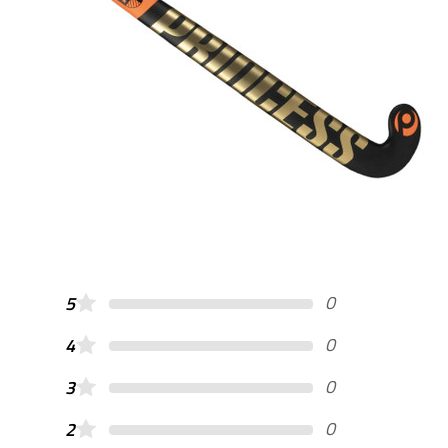
0
5
0
4
0
3
0
2