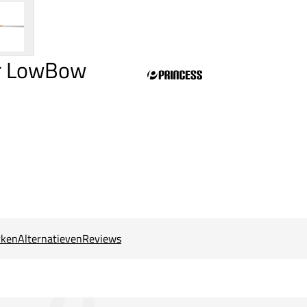
ar LowBow
ken
Alternatieven
Reviews