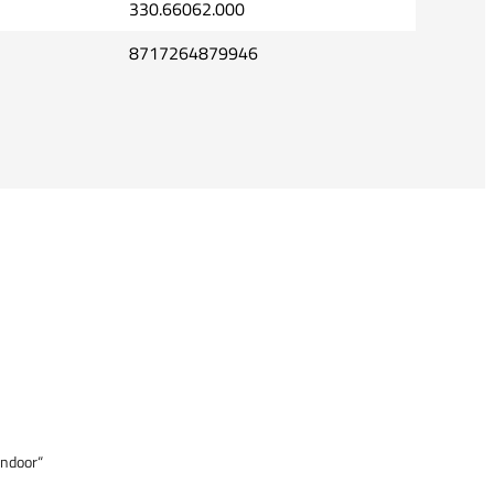
330.66062.000
8717264879946
Indoor“