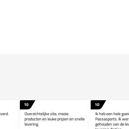
10
10
everd.
Overzichtelijke site, mooie
Ik heb een hele goe
producten en leuke prijzen en snelle
Passasports. Ik wer
levering.
gehouden van de lev