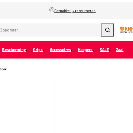
Gemakkelijk retourneren
Zoeken
Bescherming
Grips
Accessoires
Keepers
SALE
Zaal
door