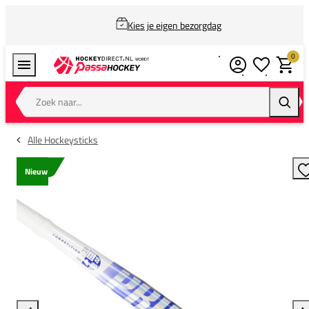
Kies je eigen bezorgdag
0
Verlanglijstj
Winkel
Zoek naar...
Zoeke
Alle Hockeysticks
Nieuw
T