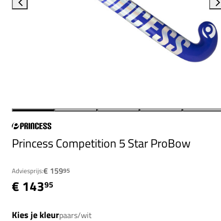
Princess Competition 5 Star ProBow
€ 159
Adviesprijs:
95
€ 143
95
Kies je kleur
paars/wit