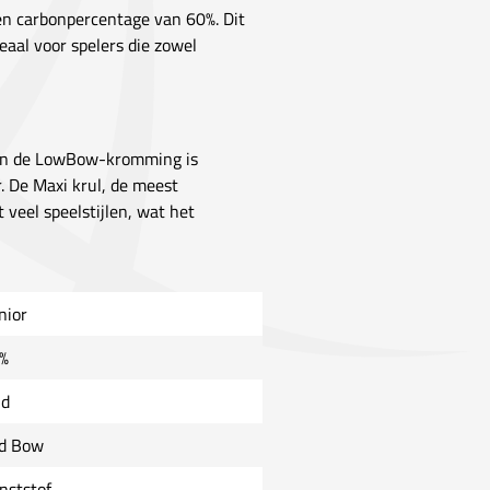
en carbonpercentage van 60%. Dit
deaal voor spelers die zowel
 en de LowBow-kromming is
r. De Maxi krul, de meest
veel speelstijlen, wat het
nior
%
ld
d Bow
nststof