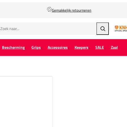
Gemakkelijk retourneren
Zoeken
Bescherming
Grips
Accessoires
Keepers
SALE
Zaal