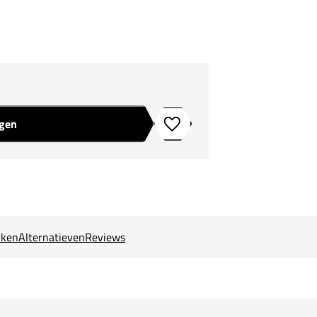
agen
Toevoegen aan verlanglijstje
ken
Alternatieven
Reviews