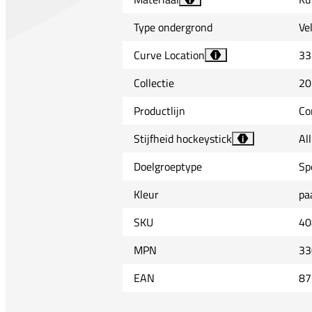
Type ondergrond
Ve
Curve Location
33
i
Collectie
20
Productlijn
Co
Stijfheid hockeystick
Al
i
Doelgroeptype
Sp
Kleur
pa
SKU
40
MPN
33
EAN
87