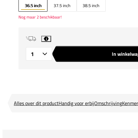
36.5 inch
37.5 inch
38.5 inch
Nog maar 2 beschikbaar!
i
In winkelw
Aantal
Alles over dit product
Handig voor erbij
Omschrijving
Kenmer