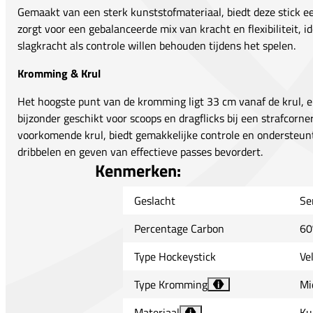
Gemaakt van een sterk kunststofmateriaal, biedt deze stick e
zorgt voor een gebalanceerde mix van kracht en flexibiliteit, i
slagkracht als controle willen behouden tijdens het spelen.
Kromming & Krul
Het hoogste punt van de kromming ligt 33 cm vanaf de krul,
bijzonder geschikt voor scoops en dragflicks bij een strafcorne
voorkomende krul, biedt gemakkelijke controle en ondersteunt 
dribbelen en geven van effectieve passes bevordert.
Kenmerken:
Geslacht
Se
Percentage Carbon
60
Type Hockeystick
Ve
Type Kromming
Mi
i
Materiaal
Ku
i