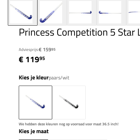
Princess Competition 5 Sta
€ 159
Adviesprijs:
95
€ 119
95
Kies je kleur
paars/wit
We hebben deze kleuren nog op voorraad voor maat 36.5 inch!
Kies je maat