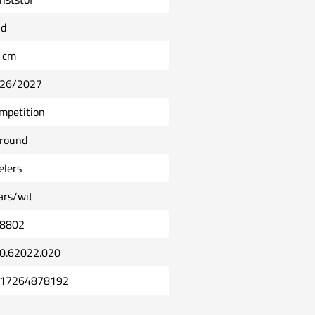
ld
 cm
26/2027
mpetition
lround
elers
ars/wit
8802
0.62022.020
17264878192