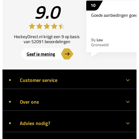
9.0
10
Goede aanbiedingen goede
HockeyDirect.nl krijgt een 9 op basis
By
Lou
van 52091 beoordelingen
Gronsveld
Geef je mening
Customer service
Over ons
Advies nodig?