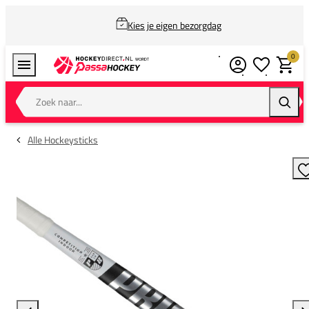
Kies je eigen bezorgdag
0
Verlanglijstj
Winkel
Zoek naar...
Zoeke
Alle Hockeysticks
T