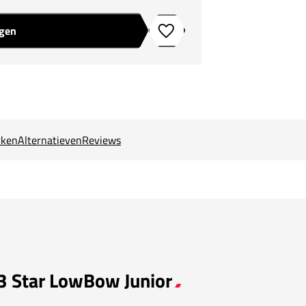
agen
Toevoegen aan verlanglijstje
ken
Alternatieven
Reviews
 3 Star LowBow Junior