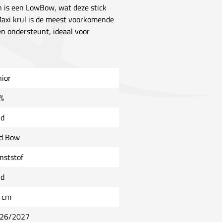
n is een LowBow, wat deze stick
 Maxi krul is de meest voorkomende
len ondersteunt, ideaal voor
nior
%
ld
d Bow
nststof
ld
 cm
26/2027