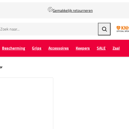
Gemakkelijk retourneren
Zoeken
Bescherming
Grips
Accessoires
Keepers
SALE
Zaal
or