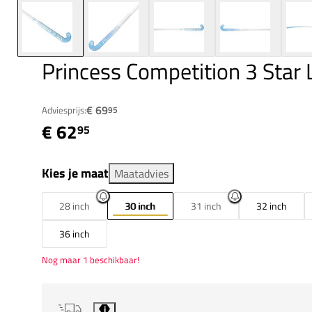
Princess Competition 3 Star
€ 69
Adviesprijs:
95
€ 62
95
Kies je maat
Maatadvies
28 inch
30 inch
31 inch
32 inch
36 inch
Nog maar 1 beschikbaar!
i