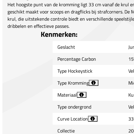
Het hoogste punt van de kromming ligt 33 cm vanaf de krul e
geschikt maakt voor scoops en dragflicks bij strafcorners. De
krul, die uitstekende controle biedt en verschillende speelstij
dribbelen en effectieve passes.
Kenmerken:
Geslacht
Ju
Percentage Carbon
15
Type Hockeystick
Ve
Type Kromming
Mi
i
Materiaal
Ku
i
Type ondergrond
Ve
Curve Location
33
i
Collectie
20