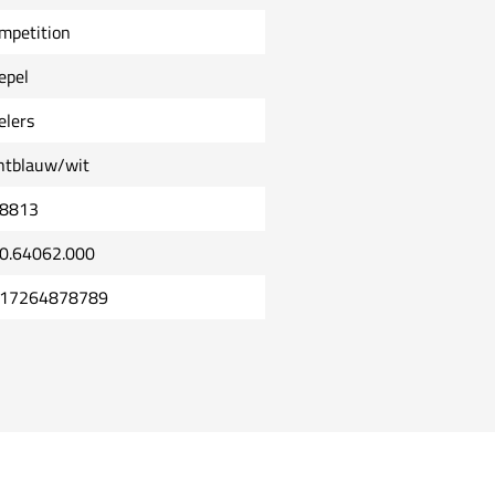
mpetition
epel
elers
chtblauw/wit
8813
0.64062.000
17264878789