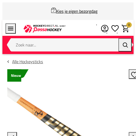
Kies je eigen bezorgdag
0
Verlanglijstj
Winkel
Zoek naar...
Zoeke
Alle Hockeysticks
Nieuw
T