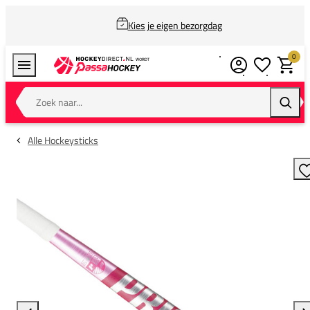
Kies je eigen bezorgdag
0
Verlanglijstj
Winkel
Zoek naar...
Zoeke
Alle Hockeysticks
T