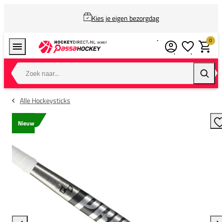
Kies je eigen bezorgdag
0
Verlanglijstj
Winkel
Zoek naar...
Zoeke
Alle Hockeysticks
Nieuw
T