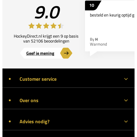
9.0
10
besteld en keurig optijd ge
HockeyDirect.nl krijgt een 9 op basis
By
H
van 52106 beoordelingen
Warmond
Geef je mening
Customer service
Over ons
Advies nodig?