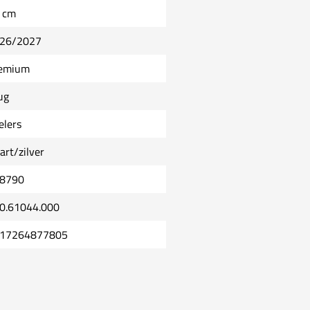
 cm
26/2027
emium
ug
elers
art/zilver
8790
0.61044.000
17264877805