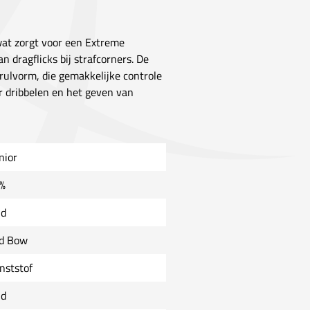
wat zorgt voor een Extreme
n dragflicks bij strafcorners. De
rulvorm, die gemakkelijke controle
or dribbelen en het geven van
nior
%
ld
d Bow
nststof
ld