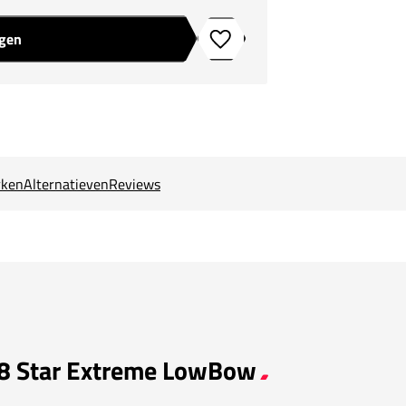
agen
Toevoegen aan verlanglijstje
ken
Alternatieven
Reviews
K 8 Star Extreme LowBow