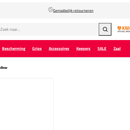
Gemakkelijk retourneren
Zoeken
Bescherming
Grips
Accessoires
Keepers
SALE
Zaal
owBow