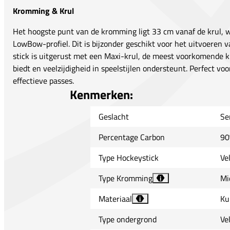
Kromming & Krul
Het hoogste punt van de kromming ligt 33 cm vanaf de krul, 
LowBow-profiel. Dit is bijzonder geschikt voor het uitvoeren va
stick is uitgerust met een Maxi-krul, de meest voorkomende k
biedt en veelzijdigheid in speelstijlen ondersteunt. Perfect vo
effectieve passes.
Kenmerken:
Geslacht
Se
Percentage Carbon
90
Type Hockeystick
Ve
Type Kromming
Mi
i
Materiaal
Ku
i
Type ondergrond
Ve