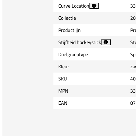
Curve Location
33
i
Collectie
20
Productlijn
Pr
Stijfheid hockeystick
St
i
Doelgroeptype
Sp
Kleur
zw
SKU
40
MPN
33
EAN
87