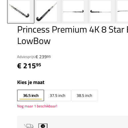
Princess Premium 4K 8 Star
LowBow
€ 239
Adviesprijs:
95
€ 215
95
Kies je maat
36.5 inch
37.5 inch
38.5 inch
Nog maar 1 beschikbaar!
i