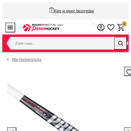
Kies je eigen bezorgdag
0
Verlanglijstj
Winkel
Zoek naar...
Zoeke
Alle Hockeysticks
T