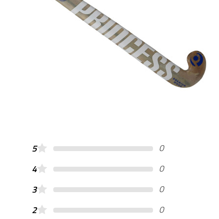
0
5
0
4
0
3
0
2