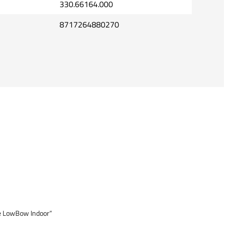
330.66164.000
8717264880270
e LowBow Indoor“