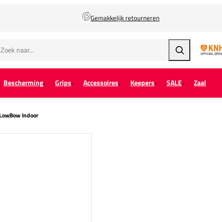
Gemakkelijk retourneren
Zoeken
Bescherming
Grips
Accessoires
Keepers
SALE
Zaal
 LowBow Indoor