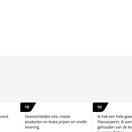
10
10
everd.
Overzichtelijke site, mooie
Ik heb een hele goe
producten en leuke prijzen en snelle
Passasports. Ik wer
levering.
gehouden van de lev