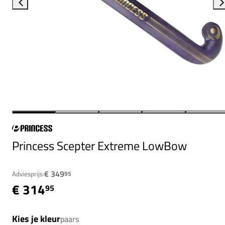
Princess Scepter Extreme LowBow
€ 349
Adviesprijs:
95
€ 314
95
Kies je kleur
paars