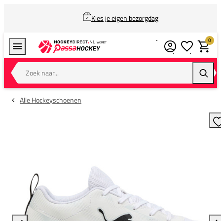
Kies je eigen bezorgdag
0
Verlanglijstj
Winkel
Zoek naar...
Zoeke
Alle Hockeyschoenen
T