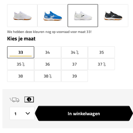
We hebben deze kleuren nog op voorraad voor maat 33!
Kies je maat
33
34
34 ½
35
35 ½
36
37
37 ½
38
38 ½
39
i
In winkelwagen
Aantal