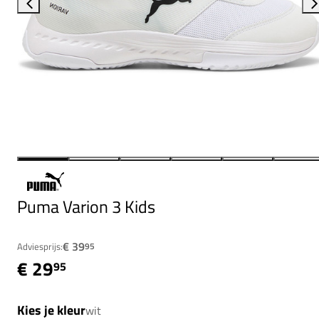
Puma Varion 3 Kids
€ 39
Adviesprijs:
95
€ 29
95
Kies je kleur
wit