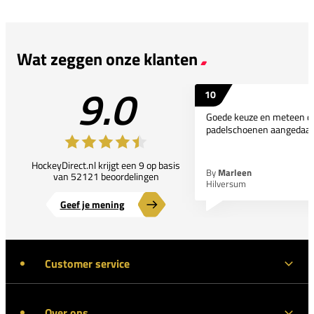
Wat zeggen onze klanten
9.0
10
Goede keuze en meteen d
padelschoenen aangedaan
HockeyDirect.nl krijgt een 9 op basis
By
Marleen
van 52121 beoordelingen
Hilversum
Geef je mening
Customer service
Over ons