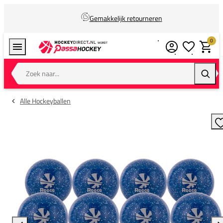
Gemakkelijk retourneren
0
Verlanglijstj
Winkel
Zoek naar...
Zoeke
Alle Hockeyballen
T