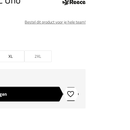
C Uno
Bestel dit product voor je hele team!
XL
2XL
agen
Toevoegen aan verlanglijstje