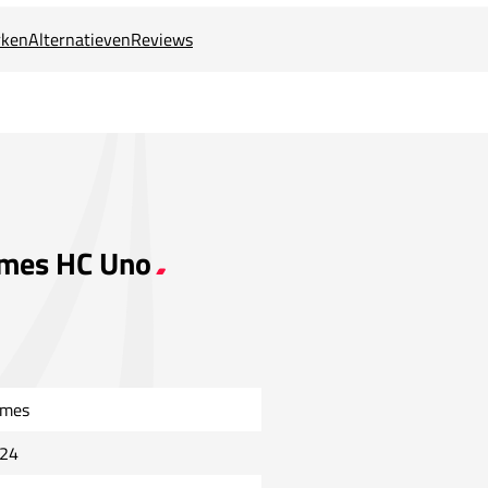
ken
Alternatieven
Reviews
ames HC Uno
mes
24