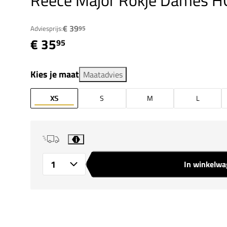
Reece Major Rokje Dames H
€ 39
Adviesprijs:
95
€ 35
95
Kies je maat
Maatadvies
XS
S
M
L
i
In winkelw
Aantal