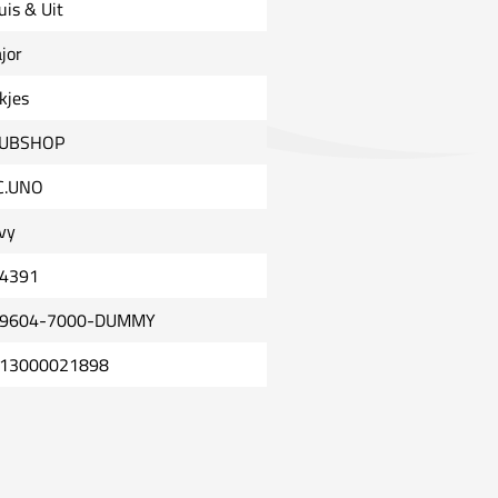
uis & Uit
jor
kjes
UBSHOP
C.UNO
vy
4391
9604-7000-DUMMY
13000021898