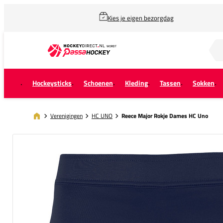
Kies je eigen bezorgdag
Zoek naar...
Hockeysticks
Schoenen
Kleding
Tassen
Sokken
Verenigingen
HC UNO
Reece Major Rokje Dames HC Uno