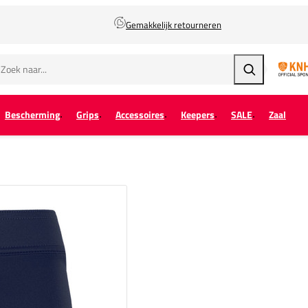
Gemakkelijk retourneren
Zoeken
Bescherming
Grips
Accessoires
Keepers
SALE
Zaal