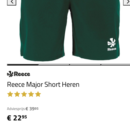
Reece Major Short Heren
€ 39
Adviesprijs:
95
€ 22
95