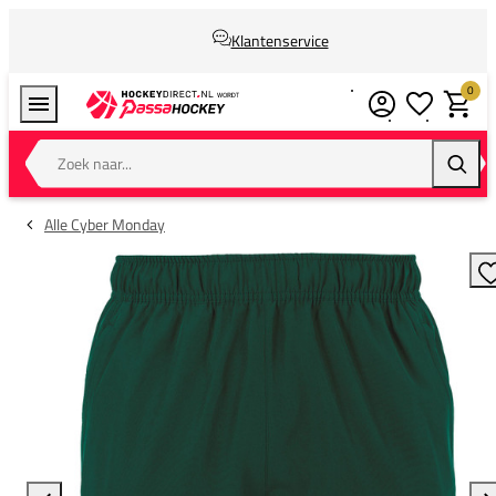
Klantenservice
0
Verlanglijstj
Winkel
Zoek naar...
Zoeke
Alle Cyber Monday
T