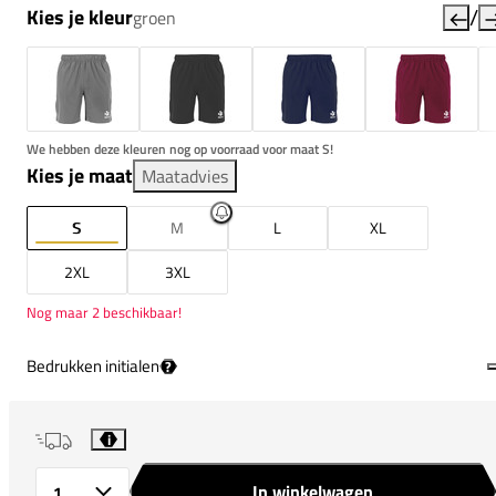
/
Kies je kleur
groen
We hebben deze kleuren nog op voorraad voor maat S!
Kies je maat
Maatadvies
S
M
L
XL
2XL
3XL
Nog maar 2 beschikbaar!
Bedrukken initialen
?
i
In winkelwagen
Aantal