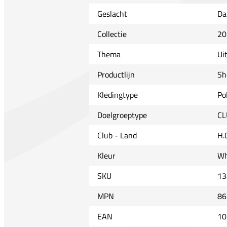
Geslacht
Da
Collectie
20
Thema
Ui
Productlijn
Sh
Kledingtype
Po
Doelgroeptype
CL
Club - Land
H.
Kleur
Wh
SKU
13
MPN
86
EAN
10