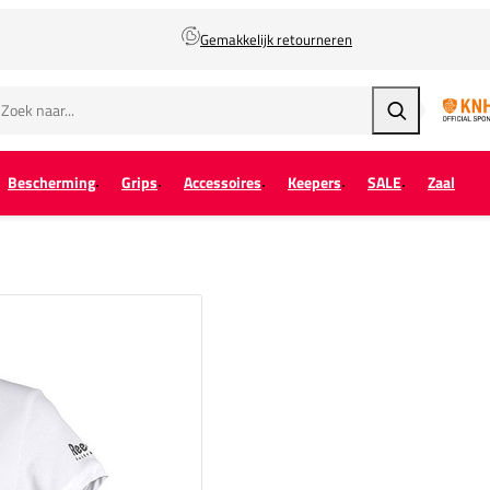
Gemakkelijk retourneren
Zoeken
Bescherming
Grips
Accessoires
Keepers
SALE
Zaal