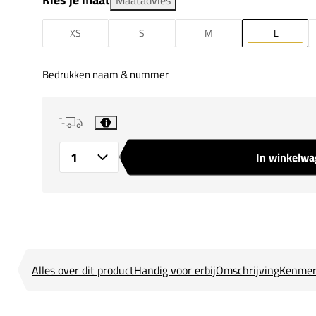
XS
S
M
L
Bedrukken naam & nummer
i
In winkelw
Aantal
Alles over dit product
Handig voor erbij
Omschrijving
Kenmer