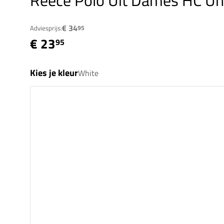
Reece Polo Uit Dames HC U
€ 34
Adviesprijs:
95
€ 23
95
Kies je kleur
White