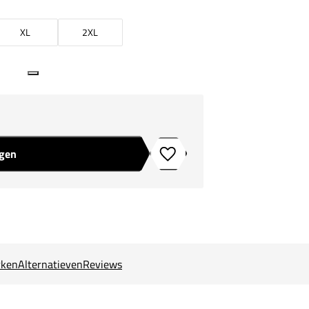
XL
2XL
agen
Toevoegen aan verlanglijstje
ken
Alternatieven
Reviews