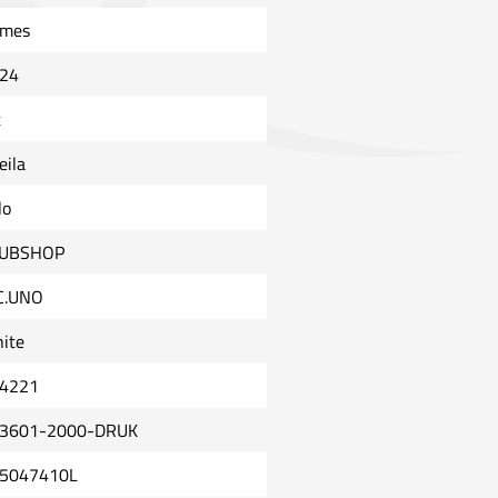
mes
24
t
eila
lo
UBSHOP
C.UNO
ite
4221
3601-2000-DRUK
5047410L