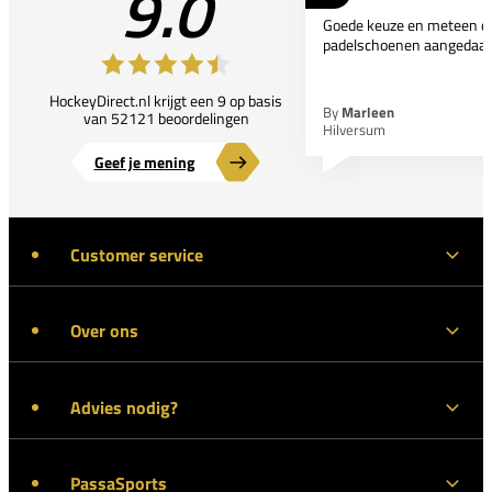
9.0
Goede keuze en meteen d
padelschoenen aangedaan
HockeyDirect.nl krijgt een 9 op basis
By
Marleen
van 52121 beoordelingen
Hilversum
Geef je mening
Customer service
Over ons
Advies nodig?
PassaSports