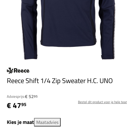
Reece Shift 1/4 Zip Sweater H.C. UNO
€ 52
Adviesprijs:
95
Bestel dit product voor je hele tea
€ 47
95
Kies je maat
Maatadvies