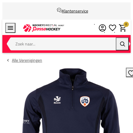
Klantenservice
0
Verlanglijstj
Winkel
Zoek naar...
Zoeke
Alle Verenigingen
T