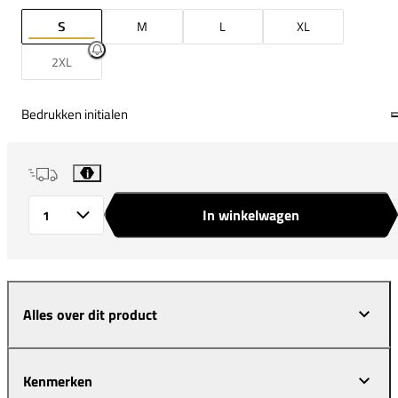
S
M
L
XL
2XL
Bedrukken initialen
i
In winkelwagen
Aantal
Alles over dit product
Kenmerken