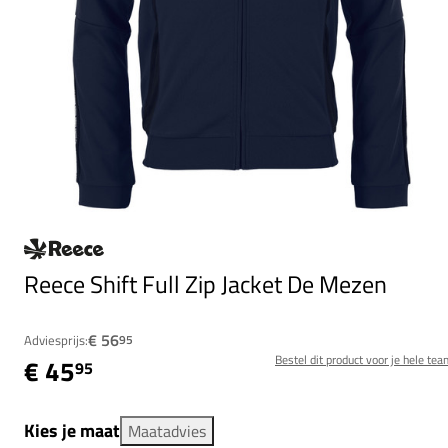
Reece Shift Full Zip Jacket De Mezen
€ 56
Adviesprijs:
95
Bestel dit product voor je hele tea
€ 45
95
Kies je maat
Maatadvies