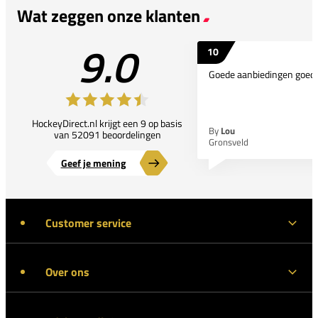
Wat zeggen onze klanten
9.0
10
Goede aanbiedingen goede
HockeyDirect.nl krijgt een 9 op basis
By
Lou
van 52091 beoordelingen
Gronsveld
Geef je mening
Customer service
Over ons