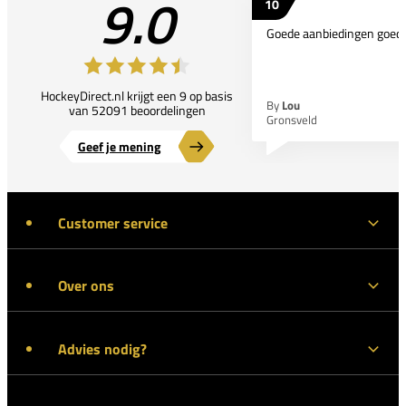
9.0
10
Goede aanbiedingen goede
HockeyDirect.nl krijgt een 9 op basis
By
Lou
van 52091 beoordelingen
Gronsveld
Geef je mening
Customer service
Over ons
Advies nodig?