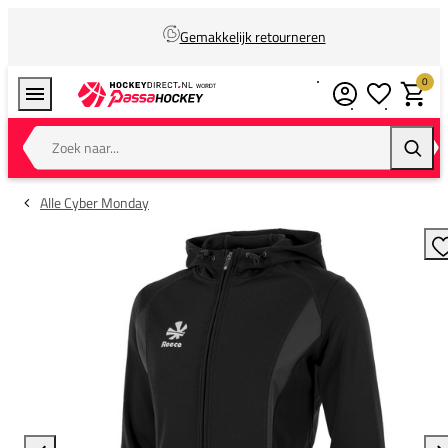
Gemakkelijk retourneren
0
Verlanglijstj
Winkel
Zoek naar...
Zoeke
Alle Cyber Monday
T