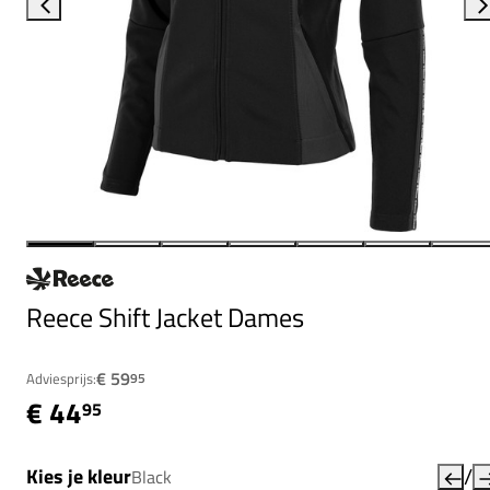
Reece Shift Jacket Dames
€ 59
Adviesprijs:
95
€ 44
95
/
Kies je kleur
Black