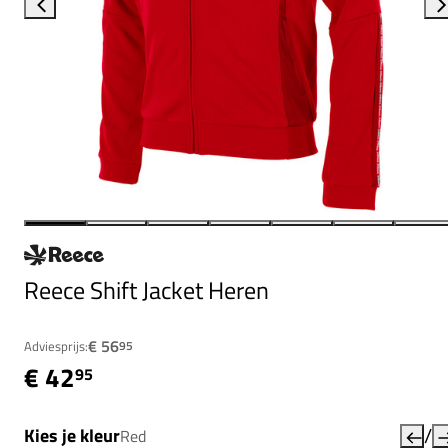
Reece Shift Jacket Heren
€ 56
Adviesprijs:
95
€ 42
95
/
Kies je kleur
Red