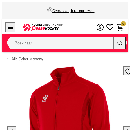
Gemakkelijk retourneren
0
Verlanglijstj
Winkel
Zoek naar...
Zoeke
Alle Cyber Monday
T