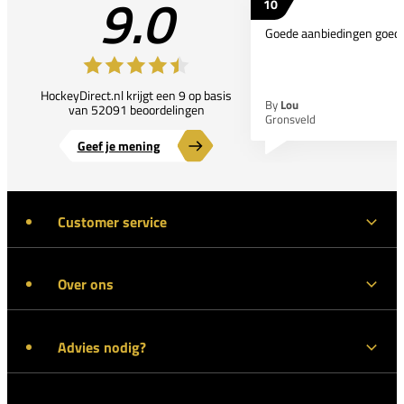
9.0
10
Goede aanbiedingen goede
HockeyDirect.nl krijgt een 9 op basis
By
Lou
van 52091 beoordelingen
Gronsveld
Geef je mening
Customer service
Over ons
Advies nodig?