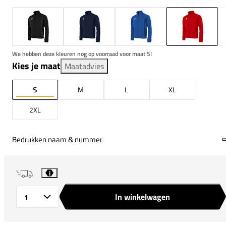
We hebben deze kleuren nog op voorraad voor maat S!
Kies je maat
Maatadvies
S
M
L
XL
2XL
Bedrukken naam & nummer
i
In winkelwagen
Aantal